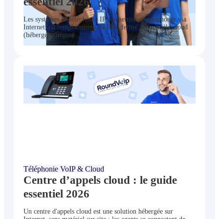
essentiel 2026
Les systèmes de téléphonie IP permettent de téléphoner via
Internet, en remplacement du RTC fermé. Le modèle cloud
(hébergé) s'impose...
juin 24, 2026
Téléphonie VoIP & Cloud
Centre d’appels cloud : le guide
essentiel 2026
Un centre d'appels cloud est une solution hébergée sur