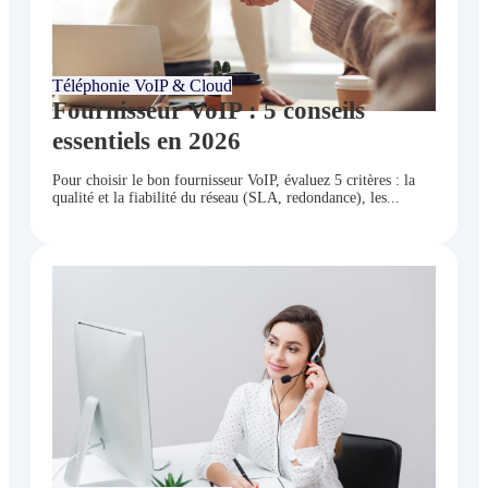
juin 24, 2026
Téléphonie VoIP & Cloud
Fournisseur VoIP : 5 conseils
essentiels en 2026
Pour choisir le bon fournisseur VoIP, évaluez 5 critères : la
qualité et la fiabilité du réseau (SLA, redondance), les...
juin 24, 2026