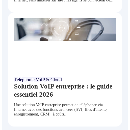
Internet, sans matériel sur site : les agents se connectent de...
juin 24, 2026
Téléphonie VoIP & Cloud
Solution VoIP entreprise : le guide
essentiel 2026
Une solution VoIP entreprise permet de téléphoner via
Internet avec des fonctions avancées (SVI, files d'attente,
enregistrement, CRM), à coûts...