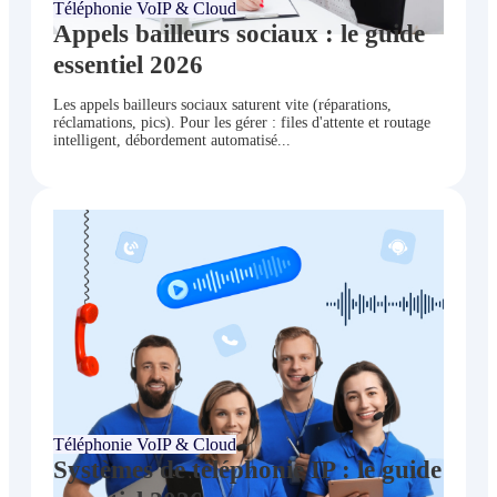
Téléphonie VoIP & Cloud
Appels bailleurs sociaux : le guide
essentiel 2026
Les appels bailleurs sociaux saturent vite (réparations,
réclamations, pics). Pour les gérer : files d'attente et routage
intelligent, débordement automatisé...
juin 24, 2026
Téléphonie VoIP & Cloud
Systèmes de téléphonie IP : le guide