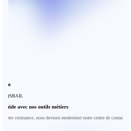
e
 QSBAIL
uide avec nos outils métiers
tre croissance, nous devions moderniser notre centre de contact. Avec Ro