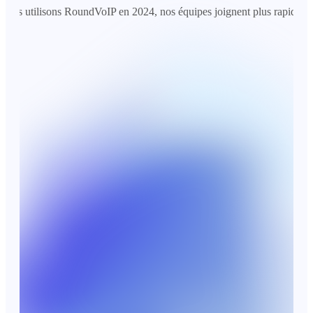
utilisons RoundVoIP en 2024, nos équipes joignent plus rapidement nos c