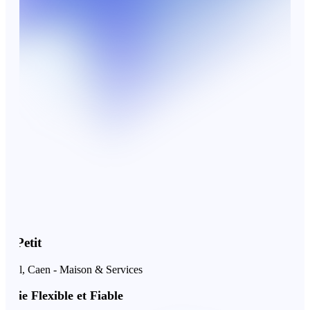
etit
l, Caen - Maison & Services
 Flexible et Fiable