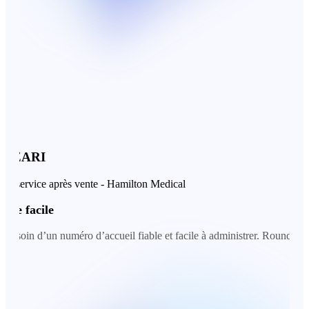
ZARI
ervice après vente - Hamilton Medical
 facile
in d’un numéro d’accueil fiable et facile à administrer. Roundesk nous a 