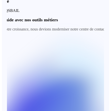
e
 QSBAIL
uide avec nos outils métiers
tre croissance, nous devions moderniser notre centre de contact. Avec Ro