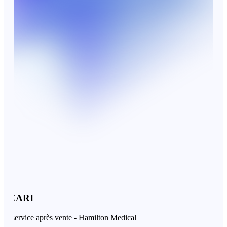
ZARI
ervice après vente - Hamilton Medical