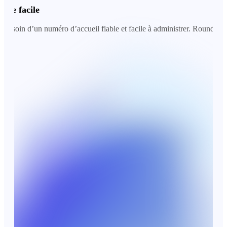
 facile
in d’un numéro d’accueil fiable et facile à administrer. Roundesk nous a